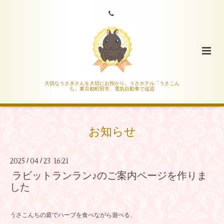
大切なうさぎさんを大切にお預かり。うさホテル「うさこん
ち」東京都町田市、電気自動車で送迎
お知らせ
2025
04
23 16:21
/
/
ラビットランラン♪のご案内ページを作りま
した
うさこんちの庭でハーブを食べながら遊べる、